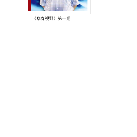
《华春视野》第一期