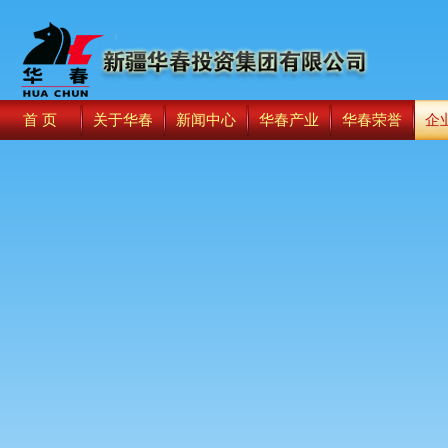
首 页
关于华春
新闻中心
华春产业
华春荣誉
企