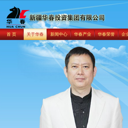
首 页
关于华春
新闻中心
华春产业
华春荣誉
企