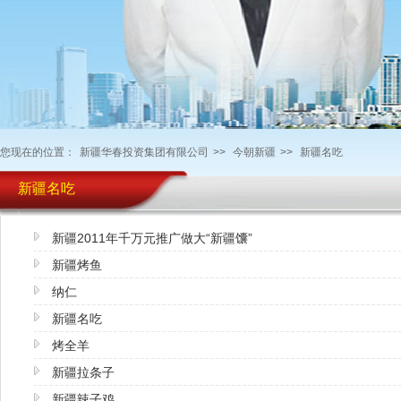
您现在的位置：
新疆华春投资集团有限公司
>>
今朝新疆
>>
新疆名吃
新疆名吃
新疆2011年千万元推广做大“新疆馕”
新疆烤鱼
纳仁
新疆名吃
烤全羊
新疆拉条子
新疆辣子鸡