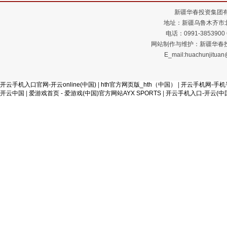
新疆华春投资集团有限
地址：新疆乌鲁木齐市北京
电话：0991-3853900 
网站制作与维护：新疆华春投资集团
E_mail:huachunjitua
开云手机入口官网-开云online(中国)
|
hth官方网页版_hth（中国）
|
开云手机网-手机
开云中国
|
爱游戏首页 - 爱游戏(中国)官方网站AYX SPORTS
|
开云手机入口-开云(中