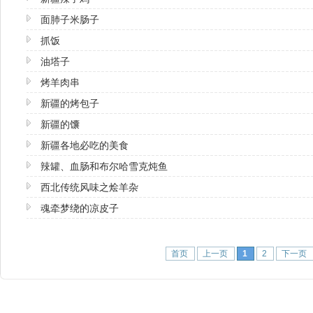
面肺子米肠子
抓饭
油塔子
烤羊肉串
新疆的烤包子
新疆的馕
新疆各地必吃的美食
辣罐、血肠和布尔哈雪克炖鱼
西北传统风味之烩羊杂
魂牵梦绕的凉皮子
首页
上一页
1
2
下一页