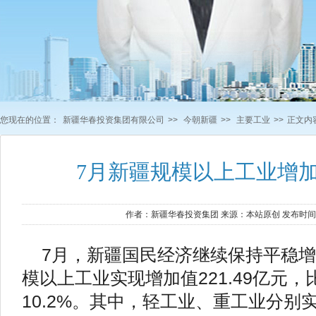
您现在的位置：
新疆华春投资集团有限公司
>>
今朝新疆
>>
主要工业
>>
正文内
7月新疆规模以上工业增加值
作者：新疆华春投资集团 来源：本站原创 发布时间：
7月，新疆国民经济继续保持平稳增
模以上工业实现增加值221.49亿元
10.2%。其中，轻工业、重工业分别实