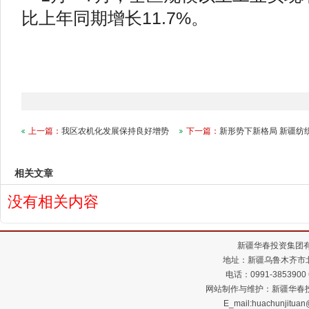
比上年同期增长11.7%。
上一篇：
我区农机化发展保持良好增势
下一篇：
新形势下新格局 新疆纺
相关文章
没有相关内容
新疆华春投资集团有限
地址：新疆乌鲁木齐市北京
电话：0991-3853900 
网站制作与维护：新疆华春投资集团
E_mail:huachunjitua