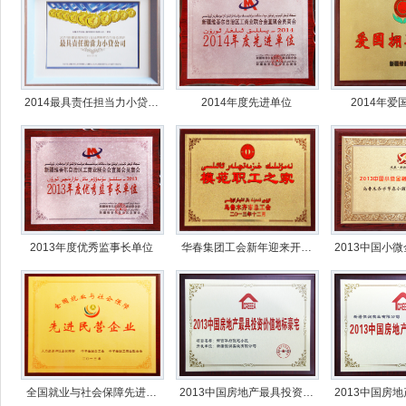
2014最具责任担当力小贷…
2014年度先进单位
2014年
2013年度优秀监事长单位
华春集团工会新年迎来开…
2013中国小
全国就业与社会保障先进…
2013中国房地产最具投资…
2013中国房