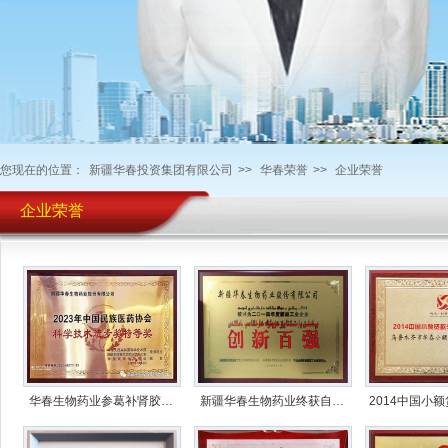
您现在的位置：
新疆华春投资集团有限公司
>>
华春荣誉
>>
企业荣誉
企业荣誉
华春生物药业参葛补肾胶…
新疆华春生物药业终获自…
2014中国小