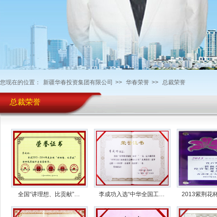
您现在的位置：
新疆华春投资集团有限公司
>>
华春荣誉
>>
总裁荣誉
总裁荣誉
全国“讲理想、比贡献”…
李成功入选“中华全国工…
2013紫荆