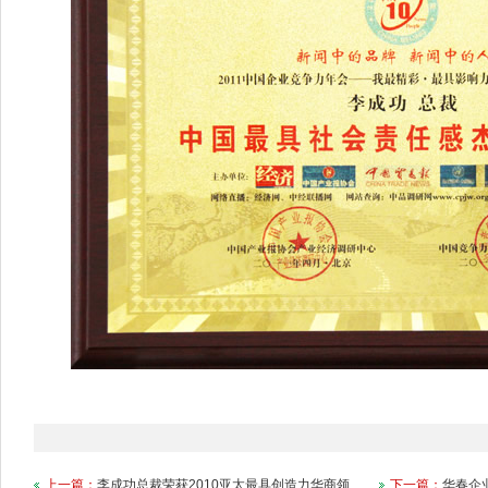
上一篇：
李成功总裁荣获2010亚太最具创造力华商领…
下一篇：
华春企