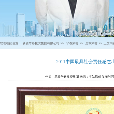
您现在的位置：
新疆华春投资集团有限公司
>>
华春荣誉
>>
总裁荣誉
>>
正文内
2011中国最具社会责任感杰
作者：新疆华春投资集团 来源：本站原创 发布时间：